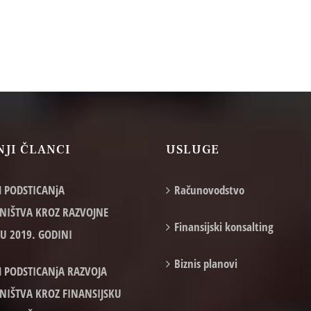
NJI ČLANCI
USLUGE
 PODSTICANjA
Računovodstvo
NIŠTVA KROZ RAZVOJNE
Finansijski konsalting
 U 2019. GODINI
Biznis planovi
 PODSTICANjA RAZVOJA
NIŠTVA KROZ FINANSIJSKU