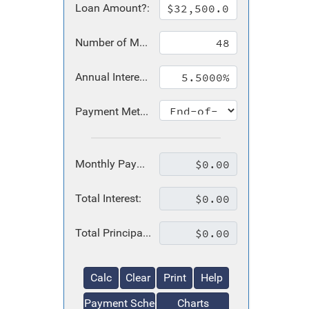
Loan Amount?:
Number of Months? (#):
Annual Interest Rate?:
Payment Method?:
Monthly Payment:
Total Interest:
Total Principal & Interest:
Calc
Clear
Print
Help
Payment Schedule
Charts