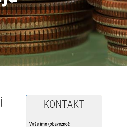
i
KONTAKT
Vaše ime (obavezno):