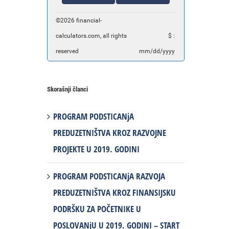
©2026 financial-
calculators.com, all rights
$ :
reserved
mm/dd/yyyy
Skorašnji članci
PROGRAM PODSTICANjA
PREDUZETNIŠTVA KROZ RAZVOJNE
PROJEKTE U 2019. GODINI
PROGRAM PODSTICANjA RAZVOJA
PREDUZETNIŠTVA KROZ FINANSIJSKU
PODRŠKU ZA POČETNIKE U
POSLOVANjU U 2019. GODINI – START